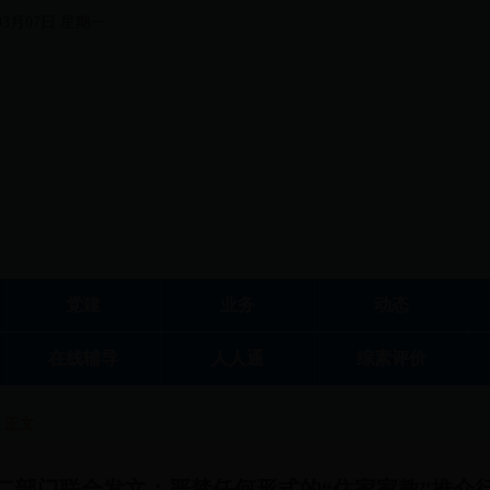
03月07日 星期一
党建
业务
动态
在线辅导
人人通
综素评价
正文
二部门联合发文：严禁任何形式的“住家家教”推介