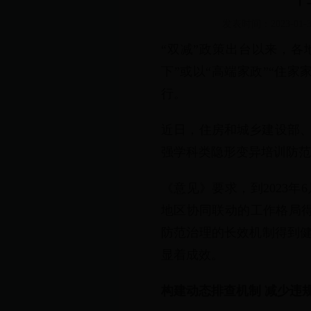
发表时间：
2023-01-
“双减”政策出台以来，各
下”或以“高端家政”“住
行。
近日，住房和城乡建设部、
强学科类隐形变异培训防范
《意见》要求，到2023
地区协同联动的工作格局得
防范治理的长效机制得到健
显着成效。
构建动态排查机制 减少违