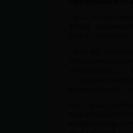
完善执法联动机制 协同办
《意见》对于治理违规校
集与固定。各级教育行政
协同办案、闭环管理机制。
《意见》提出，各地教育行
科类隐形变异培训进行日
学科类培训的监管工作；
作；市场监管部门依法做
家政服务行业管理工作；
此外，《意见》还将学科
类隐形变异培训治理情况开
为漠视轻视群众利益问题