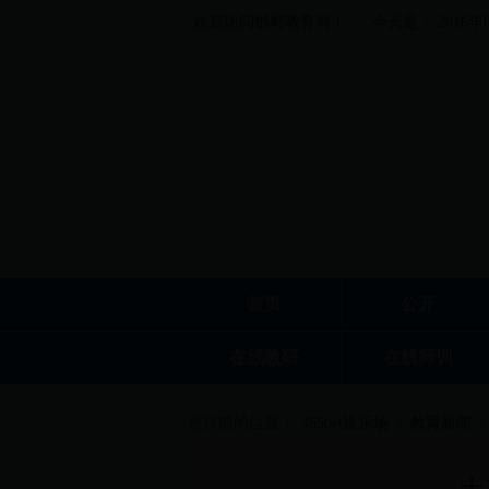
欢迎访问邯郸教育局！
今天是： 2016年
首页
公开
在线教研
在线师训
您目前的位置：
365bet娱乐场
>
教育新闻
>
十