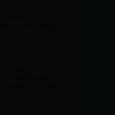
平台开户
来源：
法制日报
培训机构由“地上”转入“地
形变异”问题，严重干扰政策执
部门联合印发《关于进一步加
、查处机制基本建立，部门和
年6月，学科类隐形变异培训
，有力确保“双减”工作取得