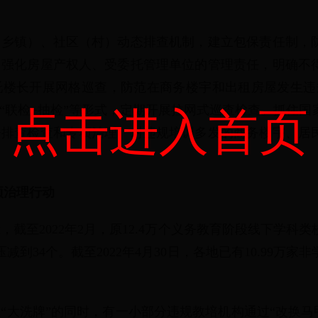
（乡镇）、社区（村）动态排查机制，建立包保责任制，
。强化房屋产权人、受委托管理单位的管理责任，明确不
托楼长开展网格巡查，防范在商务楼宇和出租房屋发生违
查”“联检+抽检”等形式，定期开展拉网式巡查检查。抓住
点击进入首页
署排查检查和专项治理。对违规培训多发的商务楼宇、居
项治理行动
截至2022年2月，原12.4万个义务教育阶段线下学科类
减到34个。截至2022年4月30日，各地已有10.99万
“大洗牌”的同时，有一小部分违规教培机构通过“改换马甲