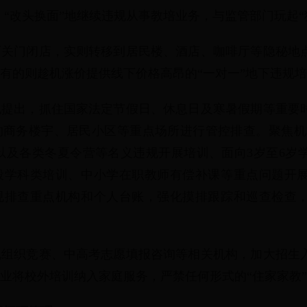
，“改头换面”地继续违规从事教培业务，与监管部门玩起“
面关门闭店，实则转移到居民楼、酒店、咖啡厅等隐秘地
有的则趁机涨价提供线下价格高昂的“一对一”地下违规
地提出，抓住国家法定节假日、休息日及寒暑假期等重要
商务楼宇、居民小区等重点场所进行管控排查。聚焦机构
教”以及各类冬夏令营等名义违规开展培训、面向3岁至6
段学科类培训、中小学在职教师有偿补课等重点问题开
规排查重点机构和个人台账，强化摸排跟踪和巡查检查
规组织竞赛、中高考志愿填报咨询等相关机构，加大招生
业将校外培训纳入家庭服务，严禁任何形式的“住家家教