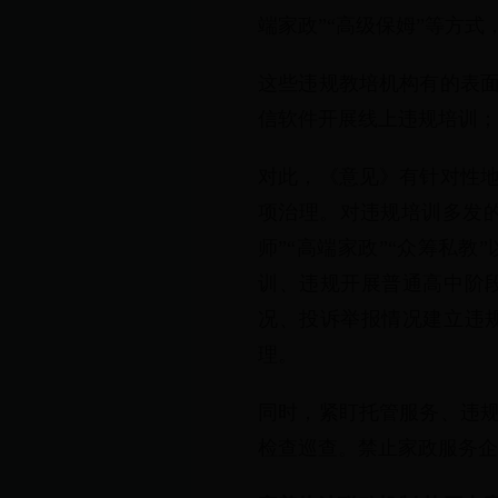
端家政”“高级保姆”等方式
这些违规教培机构有的表
信软件开展线上违规培训；
对此，《意见》有针对性
项治理。对违规培训多发的
师”“高端家政”“众筹私
训、违规开展普通高中阶
况、投诉举报情况建立违
理。
同时，紧盯托管服务、违
检查巡查。禁止家政服务企