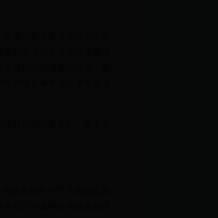
求，房屋出租人应当承担出租房
屋进行非法办学等违法违规活
租人做好出租房屋的登记，服
承租房屋从事非法办学等违法
校外培训负担的意见》，要求坚
、房屋租赁等环节方面的监管
纳入社区街道网格化综合治理