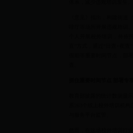
体系，减少违规培训发生。
《意见》指出，构建街道
啡厅等场所开展违规培训
个人开展校外培训，并依
直”方式，通过“日查+夜
假期等重要时间节点，部
查。
抓住重要时间节点 部署专
教育部披露的统计数据显示，
原263个线上校外培训机构压
与服务平台监管。
然而，在这场校外培训行业