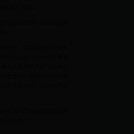
猫捉老鼠”游戏。
点违规开展培训；有的通过通
培训。
时间节点，部署排查检查和专
和个人以“一对一”“住家教
岁学龄前儿童违规开展学科类培
展排查整治。根据违规培训情
，及时入账出账，做好动态管
入学等重要节点的提醒提示和
”推介行为。