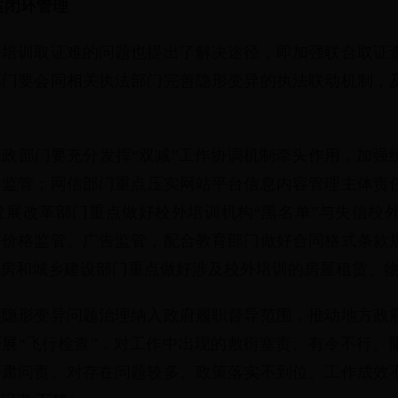
案闭环管理
外培训取证难的问题也提出了解决途径，即加强联合取证
部门要会同相关执法部门完善隐形变异的执法联动机制，
政部门要充分发挥“双减”工作协调机制牵头作用，加强
常监管；网信部门重点压实网站平台信息内容管理主体责
发展改革部门重点做好校外培训机构“黑名单”与失信校
好价格监管、广告监管，配合教育部门做好合同格式条款
住房和城乡建设部门重点做好涉及校外培训的房屋租赁、
类隐形变异问题治理纳入政府履职督导范围，推动地方政
展“飞行检查”，对工作中出现的敷衍塞责、有令不行、
严肃问责。对存在问题较多、政策落实不到位、工作成效