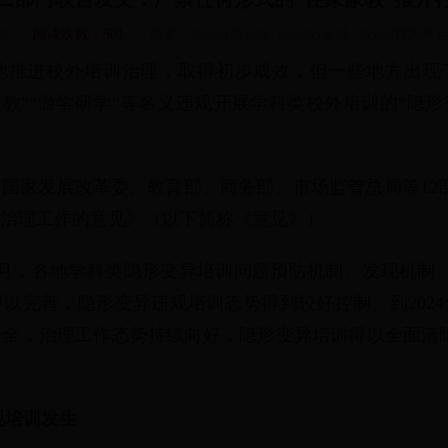
30
阅读次数：
501
作者：
365bet娱乐场_best365足球_365bet官方
地推进校外培训治理，取得初步成效，但一些地方出现了
家家教”“游学研学”等名义违规开展学科类校外培训的“隐
国家发展改革委、教育部、商务部、市场监管总局等12
治理工作的意见》（以下简称《意见》）。
年6月，各地学科类隐形变异培训问题预防机制、发现机制
以完善，隐形变异违规培训态势得到较好控制。到2024
全，治理工作态势持续向好，隐形变异培训得以全面清除
规培训发生