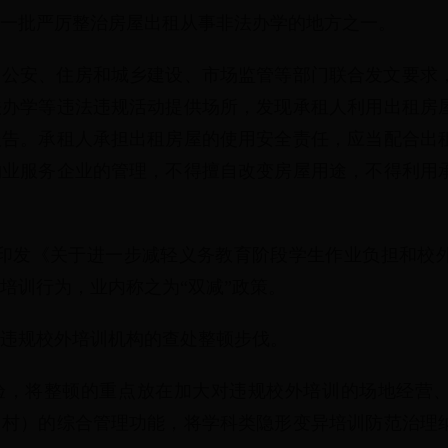
一批严厉整治房屋出租从事非法办学的地方之一。
教育、公安、住房和城乡建设、市场监管等部门联合发文要
法办学等违法违规活动提供场所，发现承租人利用出租房
报告。承租人承担出租房屋的使用安全责任，应当配合出
物业服务企业的管理，不得擅自改变房屋用途，不得利用
办国办印发《关于进一步减轻义务教育阶段学生作业负担和
培训行为，业内称之为“双减”政策。
违规校外培训机构的查处整顿步伐。
验，将整顿的重点放在加大对违规校外培训的场地经营
（村）的综合管理功能，将学科类隐形变异培训防范治理