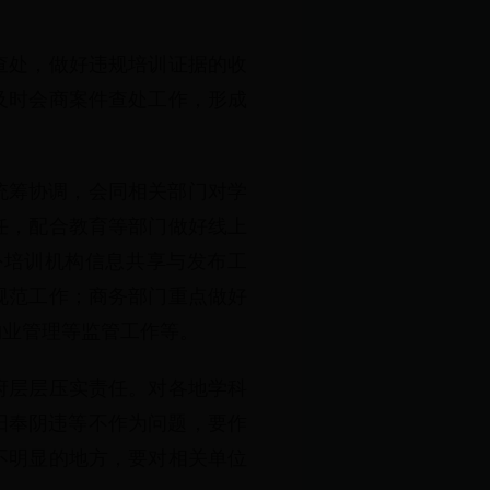
查处，做好违规培训证据的收
及时会商案件查处工作，形成
统筹协调，会同相关部门对学
任，配合教育等部门做好线上
外培训机构信息共享与发布工
规范工作；商务部门重点做好
物业管理等监管工作等。
府层层压实责任。对各地学科
阳奉阴违等不作为问题，要作
不明显的地方，要对相关单位