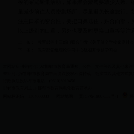
模的家庭聚集活动，如果聚会聚餐要减少人数、
量减少前往人员密集场所，尽量避免长途旅行。
注意口罩的密合性，要把口鼻遮住，贴合面部，
以上级别的口罩，另外也要及时更换口罩等等注
上一条：
教育部等十三部门联合印发《关于健全学校家庭社会
下一条：
教育部党组理论学习中心组召开专题学习会
本网站所刊登的河北省邯郸市教育局通知、公告、文件等以及其他未注
未经河北省邯郸市教育局书面协议授权不得转载、链接或以其他方式复
行政执法投诉举报电话：(0310)3019456
邯郸市教育局主办 邯郸市教育局电化教育馆承办
网站标识码：1304000033
网站地图
冀ICP备19007332号-1
冀