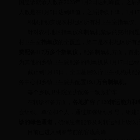
国急诊就诊人数在
2023
年
1
月
2
日达到峰值，之后
人数是在
1
月
5
日达到峰值，之后持续下降，
1
月
17
积极推动实现农村地区所有村卫生室指氧仪、
针对农村地区指氧仪和制氧机紧缺的突出问题
村卫生室
指氧仪
的全覆盖，第二是农村地区所有
费配备
117
万多个指氧仪，
配备制氧机方面，首批
为其他的乡镇卫生院配备的制氧机从
1
月
17
日已经
截止到
1
月
19
日，全国基层医疗卫生机构共配
务中心和乡镇卫生院共配置
19.1
万台制氧机。
每个乡镇卫生院至少配备一辆救护车
在转诊准备方面，
各地扩容了
120
转运能力和
会组织、单位和个人，通过加强组织引导，组建
诊的绿色通道，
确保患者能够及时转运到上级医
目前已进入到春节前的客流高峰