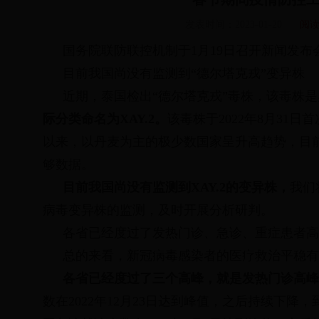
发表时间：
2023-01-20
阅
国务院联防联控机制于
1
月
19
日召开新闻发布
目前我国尚没有监测到“德尔塔克戎”变异株
近期，泰国检出“德尔塔克戎”毒株，该毒株
际分类命名为
XAY.2
。
该毒株于
2022
年
8
月
31
日首
以来，以丹麦为主的极少数国家呈升高趋势，目
够数据。
目前我国尚没有监测到
XAY.2
的变异株，
我们
病毒变异株的监测，及时开展分析研判。
各省已经度过了发热门诊、急诊、重症患者高
总的来看，新冠病毒感染者的医疗救治平稳有
各省已经度过了三个高峰，就是发热门诊高峰
数在
2022
年
12
月
23
日达到峰值，之后持续下降，