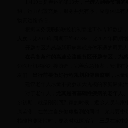
1
月
19
日是春运的第
13
天，
已进入到春节前的
稳，运力配置充足，服务井然有序，应急保障有
物资运输畅通。
根据国务院联防联控机制春运工作专班数据，
人次，
比
2019
年同期下降
47.3%
，比
2022
年同期
开辟专区为感染新冠病毒或身体不适的司乘人
在具备条件的高速公路服务区开辟专区，为感
边医疗机构的对接协调，完善应急预案，安排有
友们，
出行前要做好行程规划和健康监测，
尽量
建议老年人尽量不要参加大规模的家庭聚集活
对于老年人，
尤其是有基础性疾病的老年人、
乡初期，就是刚刚回到家的时候，返乡人员与家
康监测，在关注自身健康监测的同时，尤其要密
核酸检测阳性时，要及时就医治疗。
三是
在家中