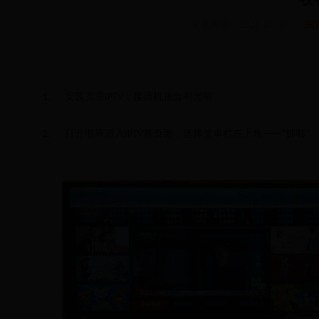
发表时间：
2021-07-30
阅
、
安装宽带
，接通机顶盒
和
光猫
1
IPTV
、
打开电视进入
首页面
，选择菜单栏左上角
邯郸
2
IPTV
——“
”