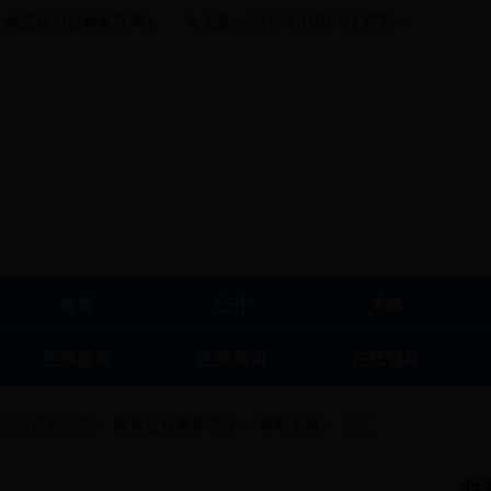
欢迎访问邯郸教育局！
今天是： 2016年03月07日 星期一
首页
公开
党建
在线教研
在线师训
在线辅导
您目前的位置：
教育公共服务平台
>
帮助手册
>
正文
收