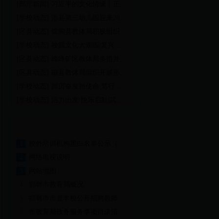
[部厅新闻]
习近平的文化情缘丨正…
[学校动态]
涉县第三幼儿园迎来20…
[区县动态]
馆陶县教体局积极组织…
[学校动态]
校园文化大观园|复兴…
[区县动态]
峰峰矿区教体局多措并…
[区县动态]
磁县教体局组织开展形…
[学校动态]
踔厉奋发担使命 笃行…
[学校动态]
活力出发 快乐启航|武…
[区县动态]
磁县教体局“五个到位…
最热文章
1
校外培训机构黑白名单公示（…
2
网络电视说明
3
网站地图
4
邯郸市教育局概况
5
邯郸市市直学校公开招聘教师…
6
市教育局政务服务事项目录清…