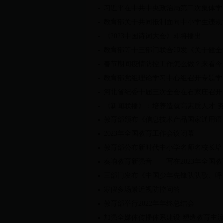
习近平在中共中央政治局第二次集体学
教育部关于共同抵制面向中小学生违规
《2023中国诗词大会》即将播出
教育部等十三部门联合印发《关于健全
春节期间疫情防控工作怎么做？来看今
教育部党组理论学习中心组召开专题学
河北省纪委十届三次全会在石家庄召开
《新闻联播》：培养造就高素质人才 
教育部颁布《信息技术产品国家通用语
2023年全国教育工作会议闭幕
教育部公布新时代中小学名师名校长培养计
奏响教育新强音——写在2023年全国
三部门发布《中国少年先锋队队歌、呼
寒假多场景近视防控问答
教育部举行2022年年终总结会
加强全媒体传播体系建设 塑造教育主