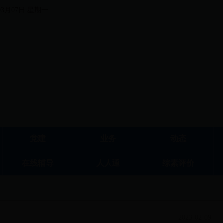
03月07日 星期一
党建
业务
动态
在线辅导
人人通
综素评价
2023-02-09